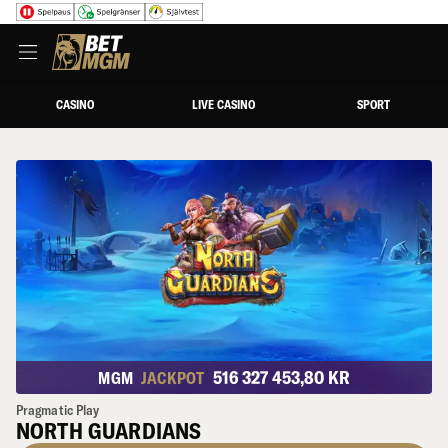
CASINO
LIVE CASINO
SPORT
516 327 453,80 KR
MGM
JACKPOT
Pragmatic Play
NORTH GUARDIANS