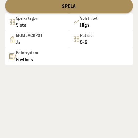
SPELA
Spelkategori
Volatilitet
Slots
High
MGM JACKPOT
Rutnät
Ja
5x5
Betalsystem
Paylines