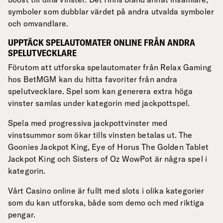
symboler som dubblar värdet på andra utvalda symboler
och omvandlare.
UPPTÄCK SPELAUTOMATER ONLINE FRÅN ANDRA
SPELUTVECKLARE
Förutom att utforska spelautomater från Relax Gaming
hos BetMGM kan du hitta favoriter från andra
spelutvecklare. Spel som kan generera extra höga
vinster samlas under kategorin med jackpottspel.
Spela med progressiva jackpottvinster med
vinstsummor som ökar tills vinsten betalas ut. The
Goonies Jackpot King, Eye of Horus The Golden Tablet
Jackpot King och Sisters of Oz WowPot är några spel i
kategorin.
Vårt Casino online är fullt med slots i olika kategorier
som du kan utforska, både som demo och med riktiga
pengar.