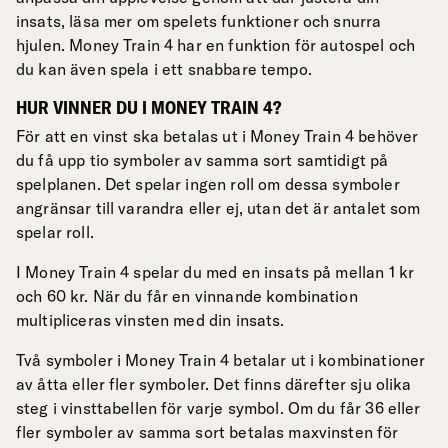
insats, läsa mer om spelets funktioner och snurra
hjulen. Money Train 4 har en funktion för autospel och
du kan även spela i ett snabbare tempo.
HUR VINNER DU I MONEY TRAIN 4?
För att en vinst ska betalas ut i Money Train 4 behöver
du få upp tio symboler av samma sort samtidigt på
spelplanen. Det spelar ingen roll om dessa symboler
angränsar till varandra eller ej, utan det är antalet som
spelar roll.
I Money Train 4 spelar du med en insats på mellan 1 kr
och 60 kr. När du får en vinnande kombination
multipliceras vinsten med din insats.
Två symboler i Money Train 4 betalar ut i kombinationer
av åtta eller fler symboler. Det finns därefter sju olika
steg i vinsttabellen för varje symbol. Om du får 36 eller
fler symboler av samma sort betalas maxvinsten för