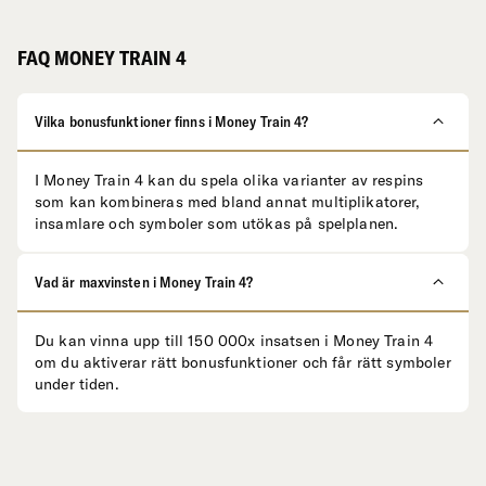
FAQ MONEY TRAIN 4
Vilka bonusfunktioner finns i Money Train 4?
I Money Train 4 kan du spela olika varianter av respins
som kan kombineras med bland annat multiplikatorer,
insamlare och symboler som utökas på spelplanen.
Vad är maxvinsten i Money Train 4?
Du kan vinna upp till 150 000x insatsen i Money Train 4
om du aktiverar rätt bonusfunktioner och får rätt symboler
under tiden.