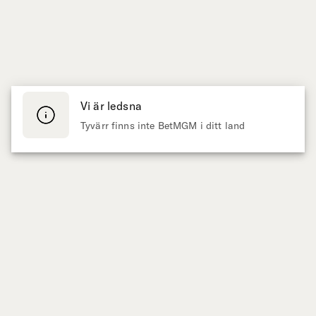
Vi är ledsna
Tyvärr finns inte BetMGM i ditt land
Presenteras av
SPORT
CASINO