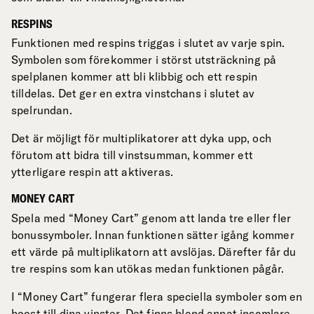
RESPINS
Funktionen med respins triggas i slutet av varje spin.
Symbolen som förekommer i störst utsträckning på
spelplanen kommer att bli klibbig och ett respin
tilldelas. Det ger en extra vinstchans i slutet av
spelrundan.
Det är möjligt för multiplikatorer att dyka upp, och
förutom att bidra till vinstsumman, kommer ett
ytterligare respin att aktiveras.
MONEY CART
Spela med “Money Cart” genom att landa tre eller fler
bonussymboler. Innan funktionen sätter igång kommer
ett värde på multiplikatorn att avslöjas. Därefter får du
tre respins som kan utökas medan funktionen pågår.
I “Money Cart” fungerar flera speciella symboler som en
boost till dina vinster. Det finns bland annat insamlare,