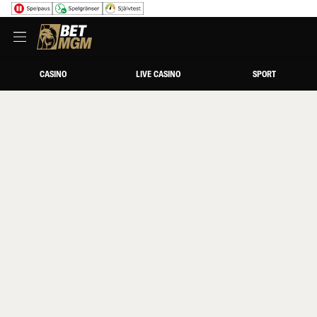
CASINO
LIVE CASINO
SPORT