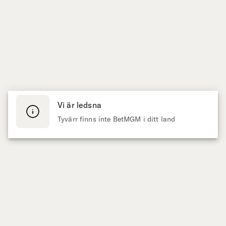
Vi är ledsna
Tyvärr finns inte BetMGM i ditt land
Presenteras av