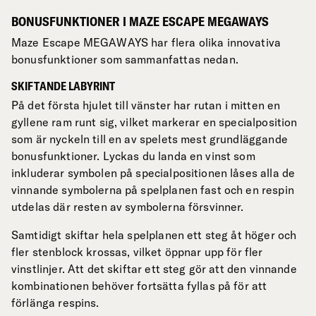
BONUSFUNKTIONER I MAZE ESCAPE MEGAWAYS
Maze Escape MEGAWAYS har flera olika innovativa
bonusfunktioner som sammanfattas nedan.
SKIFTANDE LABYRINT
På det första hjulet till vänster har rutan i mitten en
gyllene ram runt sig, vilket markerar en specialposition
som är nyckeln till en av spelets mest grundläggande
bonusfunktioner. Lyckas du landa en vinst som
inkluderar symbolen på specialpositionen låses alla de
vinnande symbolerna på spelplanen fast och en respin
utdelas där resten av symbolerna försvinner.
Samtidigt skiftar hela spelplanen ett steg åt höger och
fler stenblock krossas, vilket öppnar upp för fler
vinstlinjer. Att det skiftar ett steg gör att den vinnande
kombinationen behöver fortsätta fyllas på för att
förlänga respins.