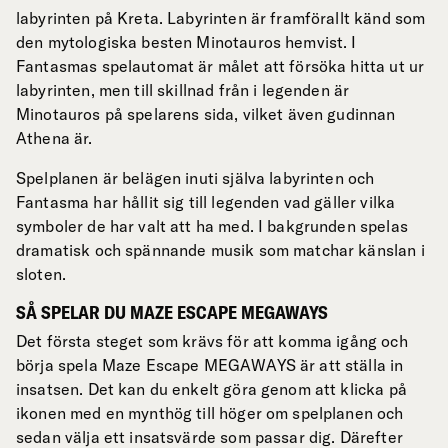
labyrinten på Kreta. Labyrinten är framförallt känd som
den mytologiska besten Minotauros hemvist. I
Fantasmas spelautomat är målet att försöka hitta ut ur
labyrinten, men till skillnad från i legenden är
Minotauros på spelarens sida, vilket även gudinnan
Athena är.
Spelplanen är belägen inuti själva labyrinten och
Fantasma har hållit sig till legenden vad gäller vilka
symboler de har valt att ha med. I bakgrunden spelas
dramatisk och spännande musik som matchar känslan i
sloten.
SÅ SPELAR DU MAZE ESCAPE MEGAWAYS
Det första steget som krävs för att komma igång och
börja spela Maze Escape MEGAWAYS är att ställa in
insatsen. Det kan du enkelt göra genom att klicka på
ikonen med en mynthög till höger om spelplanen och
sedan välja ett insatsvärde som passar dig. Därefter