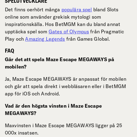
SPELUTVECKLARE
Det finns oerhört många
populära spel
bland Slots
online som använder grekisk mytologi som
inspirationskälla. Hos BetMGM kan du bland annat
upptäcka spel som
Gates of Olympus
från Pragmatic
Play och
Amazing Legends
från Games Global.
FAQ
Går det att spela Maze Escape MEGAWAYS på
mobilen?
Ja, Maze Escape MEGAWAYS är anpassat för mobilen
och går att spela direkt i webbläsaren eller i BetMGM
app för iOS och Android.
Vad är den högsta vinsten i Maze Escape
MEGAWAYS?
Maxvinsten i Maze Escape MEGAWAYS ligger på 25
000x insatsen.