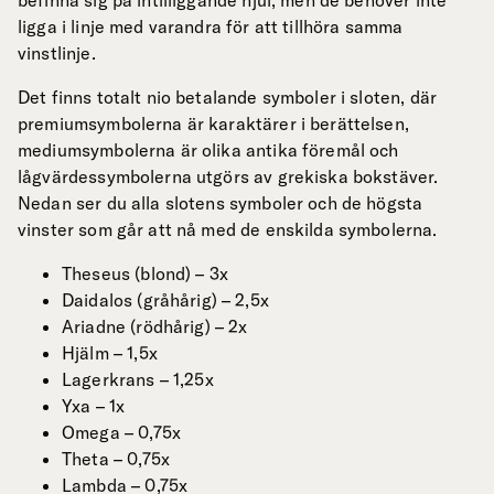
befinna sig på intilliggande hjul, men de behöver inte
ligga i linje med varandra för att tillhöra samma
vinstlinje.
Det finns totalt nio betalande symboler i sloten, där
premiumsymbolerna är karaktärer i berättelsen,
mediumsymbolerna är olika antika föremål och
lågvärdessymbolerna utgörs av grekiska bokstäver.
Nedan ser du alla slotens symboler och de högsta
vinster som går att nå med de enskilda symbolerna.
Theseus (blond) – 3x
Daidalos (gråhårig) – 2,5x
Ariadne (rödhårig) – 2x
Hjälm – 1,5x
Lagerkrans – 1,25x
Yxa – 1x
Omega – 0,75x
Theta – 0,75x
Lambda – 0,75x