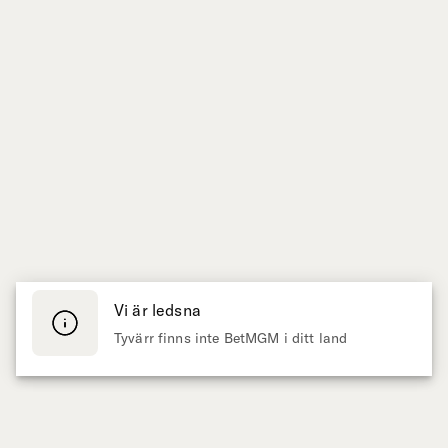
Vi är ledsna
Tyvärr finns inte BetMGM i ditt land