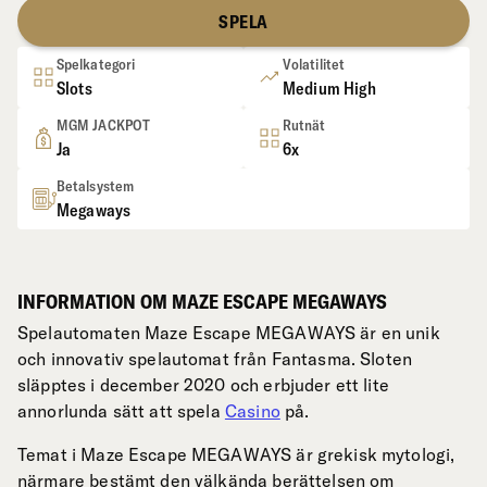
SPELA
Spelkategori
Volatilitet
Slots
Medium High
MGM JACKPOT
Rutnät
Ja
6x
Betalsystem
Megaways
INFORMATION OM MAZE ESCAPE MEGAWAYS
Spelautomaten Maze Escape MEGAWAYS är en unik
och innovativ spelautomat från Fantasma. Sloten
släpptes i december 2020 och erbjuder ett lite
annorlunda sätt att spela
Casino
på.
Temat i Maze Escape MEGAWAYS är grekisk mytologi,
närmare bestämt den välkända berättelsen om