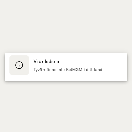
Vi är ledsna
Tyvärr finns inte BetMGM i ditt land
Presenteras av