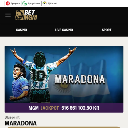
CASINO
LIVE CASINO
SPORT
516 661 102,50 KR
MGM
JACKPOT
Blueprint
MARADONA