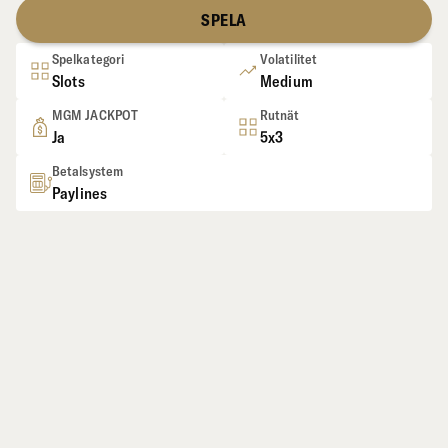
SPELA
Spelkategori
Volatilitet
Slots
Medium
MGM JACKPOT
Rutnät
Ja
5x3
Betalsystem
Paylines