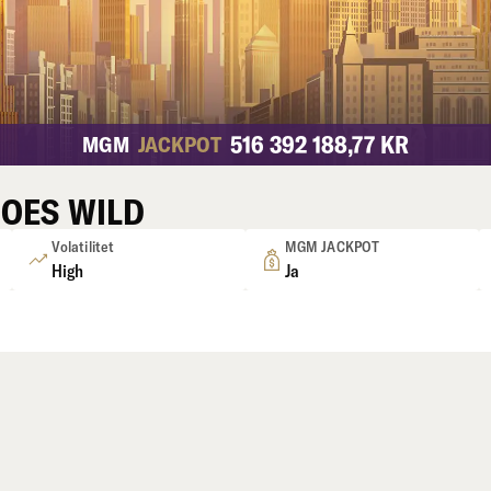
516 392 188,77 KR
MGM
JACKPOT
OES WILD
Volatilitet
MGM JACKPOT
High
Ja