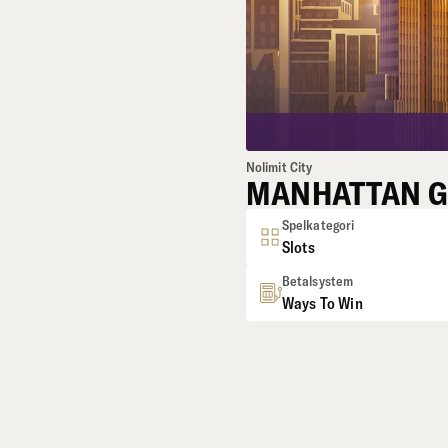
Nolimit City
MANHATTAN G
Spelkategori
Slots
Betalsystem
Ways To Win