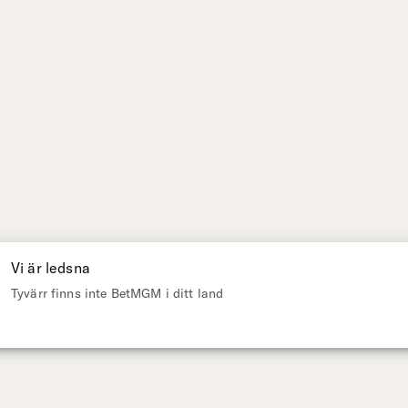
Vi är ledsna
Tyvärr finns inte BetMGM i ditt land