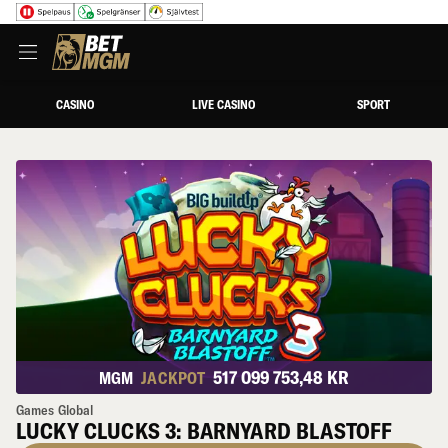
CASINO
LIVE CASINO
SPORT
517 099 753,48 KR
MGM
JACKPOT
Games Global
LUCKY CLUCKS 3: BARNYARD BLASTOFF