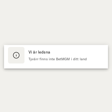
Vi är ledsna
Tyvärr finns inte BetMGM i ditt land
Presenteras av