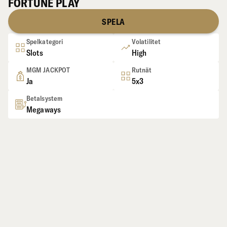
FORTUNE PLAY
SPELA
Spelkategori
Volatilitet
Slots
High
MGM JACKPOT
Rutnät
Ja
5x3
Betalsystem
Megaways