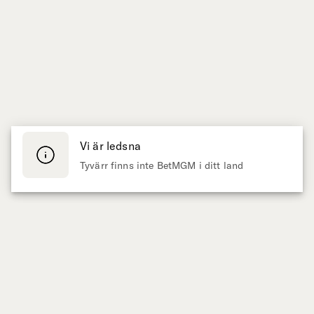
Vi är ledsna
Tyvärr finns inte BetMGM i ditt land
Presenteras av