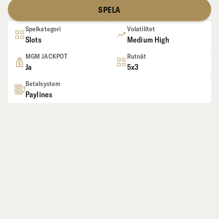
SPELA
Spelkategori
Volatilitet
Slots
Medium High
MGM JACKPOT
Rutnät
Ja
5x3
Betalsystem
Paylines