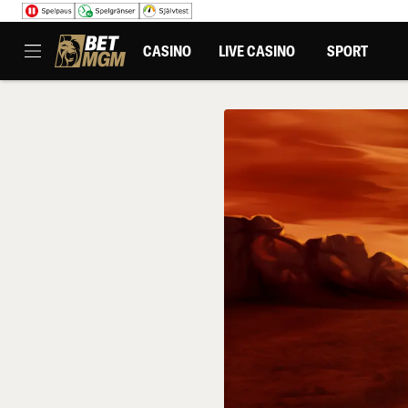
CASINO
LIVE CASINO
SPORT