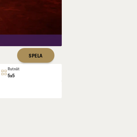
SPELA
Rutnät
5x5