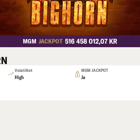
516 458 012,07 KR
MGM
JACKPOT
RN
Volatilitet
MGM JACKPOT
High
Ja