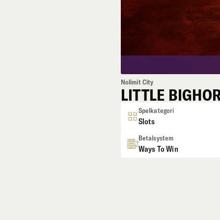
Nolimit City
LITTLE BIGHO
Spelkategori
Slots
Betalsystem
Ways To Win