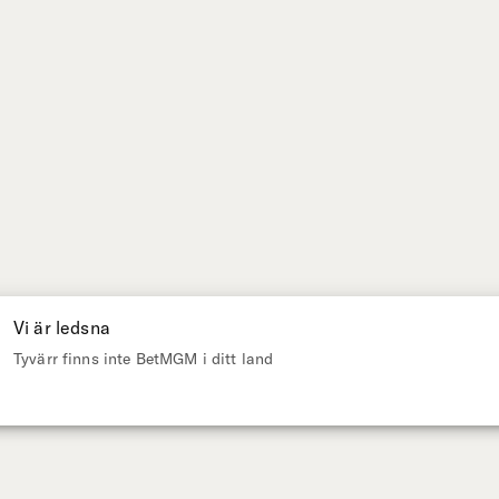
Vi är ledsna
Tyvärr finns inte BetMGM i ditt land