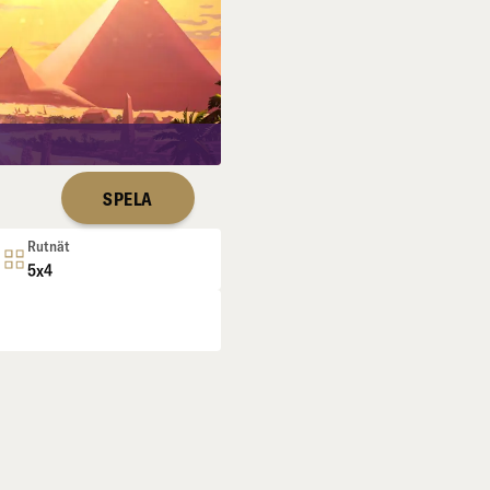
SPELA
Rutnät
5x4