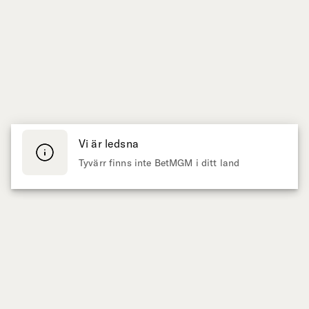
Vi är ledsna
Tyvärr finns inte BetMGM i ditt land
Presenteras av