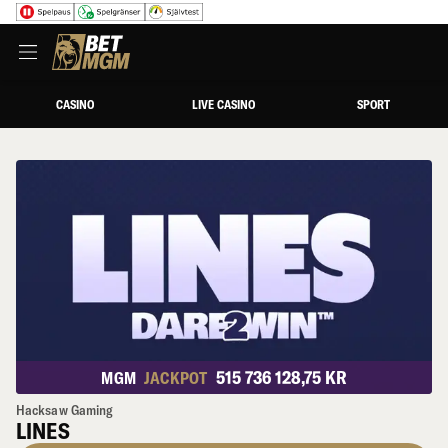
CASINO
LIVE CASINO
SPORT
515 736 128,75 KR
MGM
JACKPOT
Hacksaw Gaming
LINES