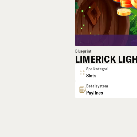
Blueprint
LIMERICK LIG
Spelkategori
Slots
Betalsystem
Paylines