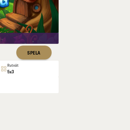
SPELA
Rutnät
5x3