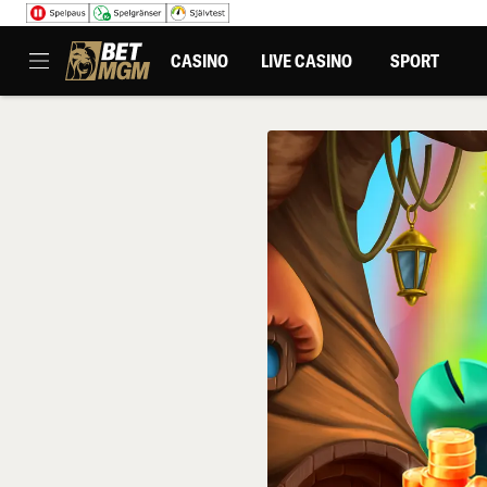
CASINO
LIVE CASINO
SPORT