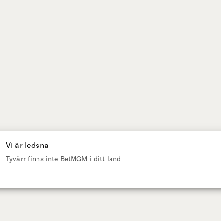
Vi är ledsna
Tyvärr finns inte BetMGM i ditt land