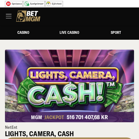
CASINO
LIVE CASINO
SPORT
516 701 407,68 KR
MGM
JACKPOT
NetEnt
LIGHTS, CAMERA, CASH