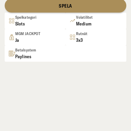
SPELA
Spelkategori
Volatilitet
Slots
Medium
MGM JACKPOT
Rutnät
Ja
3x3
Betalsystem
Paylines