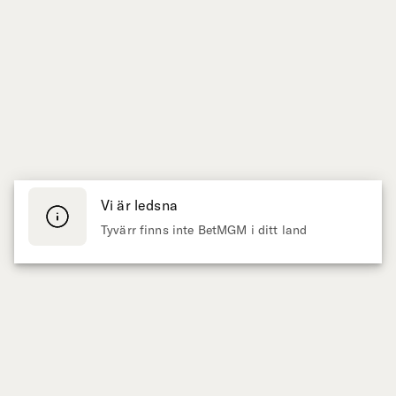
Vi är ledsna
Tyvärr finns inte BetMGM i ditt land
Presenteras av