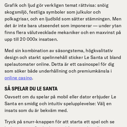
Grafik och ljud gör verkligen temat rättvisa: snöig
skogsmiljö, festliga symboler som julkulor och
polkagrisar, och en ljudbild som sätter stämningen. Men
det är inte bara utseendet som imponerar — under ytan
finns flera välutvecklade mekaniker och en maxvinst på
upp till 20 000x insatsen.
Med sin kombination av säsongstema, högkvalitativ
design och starkt spelinnehåll sticker Le Santa ut bland
spelautomater online. Detta är ett casinospel för dig
som söker både underhållning och premiumkänsla i
online casino
.
SÅ SPELAR DU LE SANTA
Oavsett om du spelar på mobil eller dator erbjuder Le
Santa en smidig och intuitiv spelupplevelse: Välj en
insats som du är bekväm med.
Tryck på snurr-knappen för att starta ett spel och se