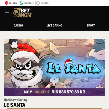
CASINO
LIVE CASINO
SPORT
516 886 570,66 KR
MGM
JACKPOT
Hacksaw Gaming
LE SANTA