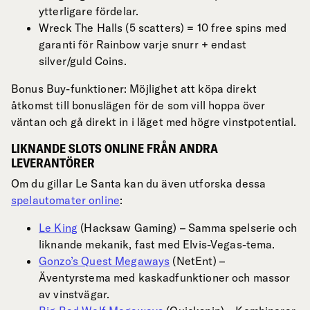
ytterligare fördelar.
Wreck The Halls (5 scatters) = 10 free spins med
garanti för Rainbow varje snurr + endast
silver/guld Coins.
Bonus Buy-funktioner: Möjlighet att köpa direkt
åtkomst till bonuslägen för de som vill hoppa över
väntan och gå direkt in i läget med högre vinstpotential.
LIKNANDE SLOTS ONLINE FRÅN ANDRA
LEVERANTÖRER
Om du gillar Le Santa kan du även utforska dessa
spelautomater online
:
Le King
(Hacksaw Gaming) – Samma spelserie och
liknande mekanik, fast med Elvis-Vegas-tema.
Gonzo’s Quest Megaways
(NetEnt) –
Äventyrstema med kaskadfunktioner och massor
av vinstvägar.