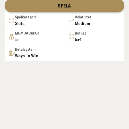
SPELA
Spelkategori
Volatilitet
Slots
Medium
MGM JACKPOT
Rutnät
Ja
5x4
Betalsystem
Ways To Win