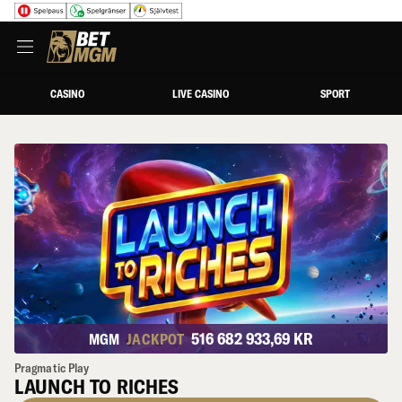
CASINO
LIVE CASINO
SPORT
516 682 933,69 KR
MGM
JACKPOT
Pragmatic Play
LAUNCH TO RICHES