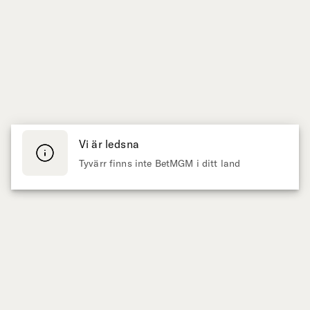
Vi är ledsna
Tyvärr finns inte BetMGM i ditt land
Presenteras av