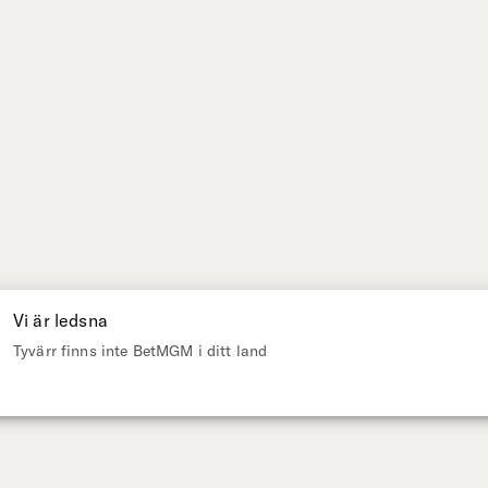
Vi är ledsna
Tyvärr finns inte BetMGM i ditt land