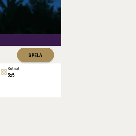
SPELA
Rutnät
5x5