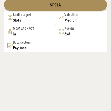
SPELA
Spelkategori
Volatilitet
Slots
Medium
MGM JACKPOT
Rutnät
Ja
5x3
Betalsystem
Paylines