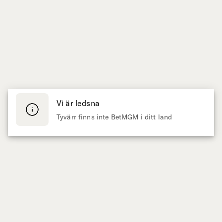
Vi är ledsna
Tyvärr finns inte BetMGM i ditt land
Presenteras av