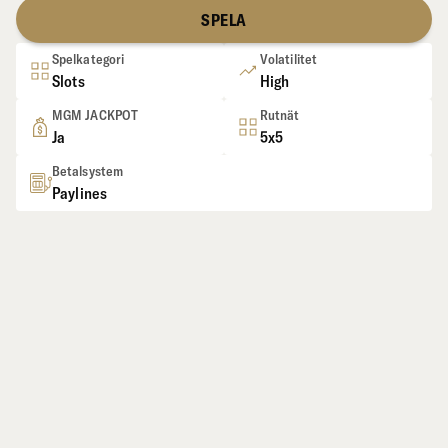
SPELA
Spelkategori
Volatilitet
Slots
High
MGM JACKPOT
Rutnät
Ja
5x5
Betalsystem
Paylines