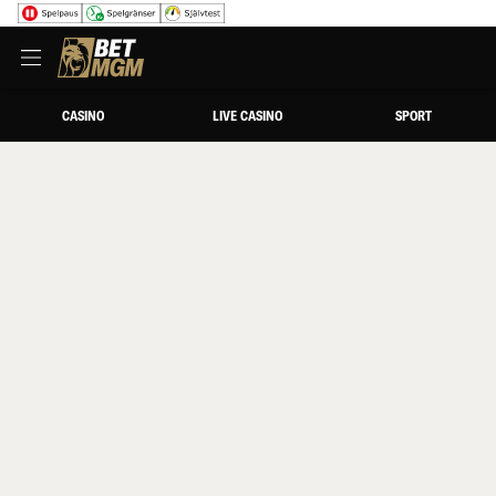
CASINO
LIVE CASINO
SPORT