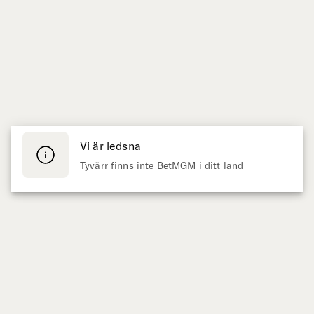
Vi är ledsna
Tyvärr finns inte BetMGM i ditt land
Presenteras av