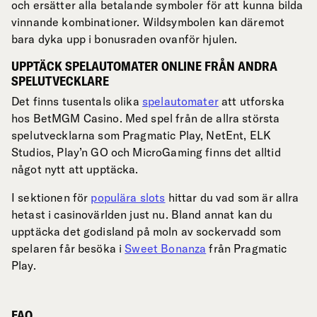
och ersätter alla betalande symboler för att kunna bilda
vinnande kombinationer. Wildsymbolen kan däremot
bara dyka upp i bonusraden ovanför hjulen.
UPPTÄCK SPELAUTOMATER ONLINE FRÅN ANDRA
SPELUTVECKLARE
Det finns tusentals olika
spelautomater
att utforska
hos BetMGM
Casino. Med spel från de allra största
spelutvecklarna som Pragmatic Play, NetEnt, ELK
Studios, Play’n GO och MicroGaming finns det alltid
något nytt att upptäcka.
I sektionen för
populära slots
hittar du vad som är allra
hetast i casinovärlden just nu. Bland annat kan du
upptäcka det godisland på moln av sockervadd som
spelaren får besöka i
Sweet Bonanza
från Pragmatic
Play.
FAQ