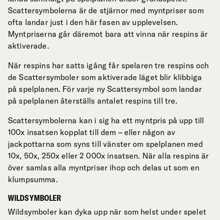
Scattersymbolerna är de stjärnor med myntpriser som
ofta landar just i den här fasen av upplevelsen.
Myntpriserna går däremot bara att vinna när respins är
aktiverade.
När respins har satts igång får spelaren tre respins och
de Scattersymboler som aktiverade läget blir klibbiga
på spelplanen. För varje ny Scattersymbol som landar
på spelplanen återställs antalet respins till tre.
Scattersymbolerna kan i sig ha ett myntpris på upp till
100x insatsen kopplat till dem – eller någon av
jackpottarna som syns till vänster om spelplanen med
10x, 50x, 250x eller 2 000x insatsen. När alla respins är
över samlas alla myntpriser ihop och delas ut som en
klumpsumma.
WILDSYMBOLER
Wildsymboler kan dyka upp när som helst under spelet