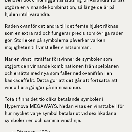
behöver dock inte ligga i anslutning till varandra för att
utgöra en vinnande kombination, så länge de är på
hjulen intill varandra.
Raden ovanför det andra till det femte hjulet räknas
som en extra rad och fungerar precis som övriga rader
gör. Storleken på symbolerna påverkar varken
möjligheten till vinst eller vinstsumman.
När en vinst inträffar försvinner de symboler som
utgjort den vinnande kombinationen från spelplanen
och ersätts med nya som faller ned ovanifrån i en
kaskadeffekt. Detta gör att det går att fortsätta att
vinna flera gånger på samma snurr.
Totalt finns det tio olika betalande symboler i
Hypernova MEGAWAYS. Nedan visas en vinsttabell för
hur mycket varje symbol betalar ut vid sex likadana
symboler i en och samma vinstlinje.