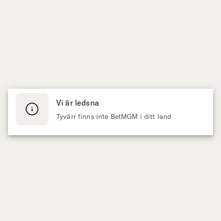
Vi är ledsna
Tyvärr finns inte BetMGM i ditt land
Presenteras av