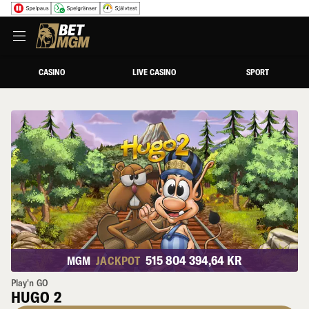
CASINO
LIVE CASINO
SPORT
515 804 394,64 KR
MGM
JACKPOT
Play'n GO
HUGO 2