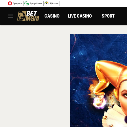
CASINO
LIVE CASINO
SPORT