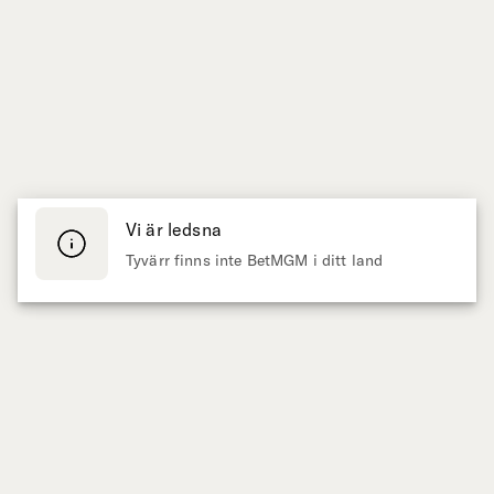
Vi är ledsna
Tyvärr finns inte BetMGM i ditt land
Presenteras av