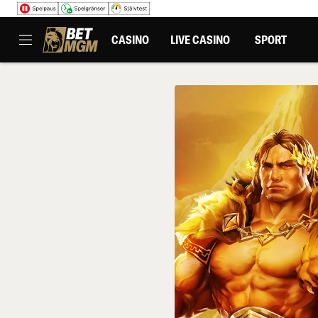
CASINO
LIVE CASINO
SPORT