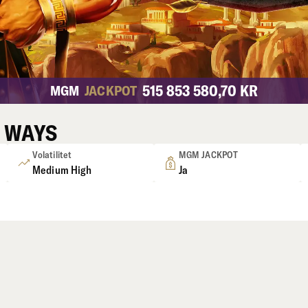
515 853 580,70 KR
MGM
JACKPOT
 WAYS
Volatilitet
MGM JACKPOT
Medium High
Ja