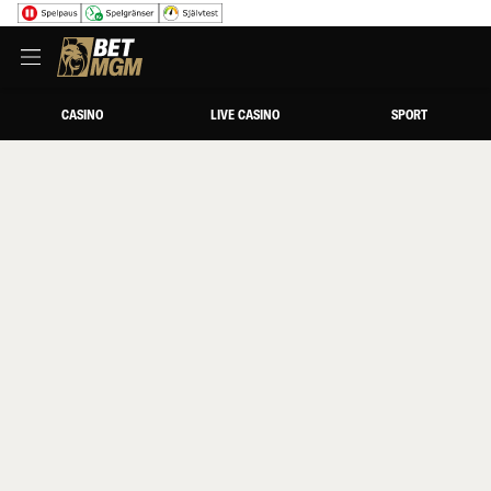
CASINO
LIVE CASINO
SPORT