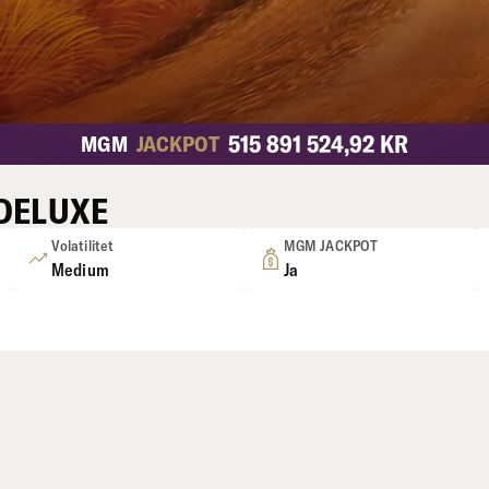
515 891 524,92 KR
MGM
JACKPOT
DELUXE
Volatilitet
MGM JACKPOT
Medium
Ja