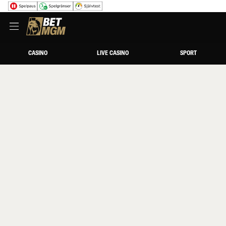
CASINO
LIVE CASINO
SPORT