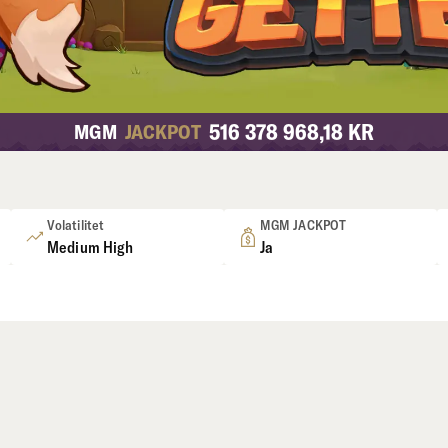
516 378 968,18 KR
MGM
JACKPOT
Volatilitet
MGM JACKPOT
Medium High
Ja