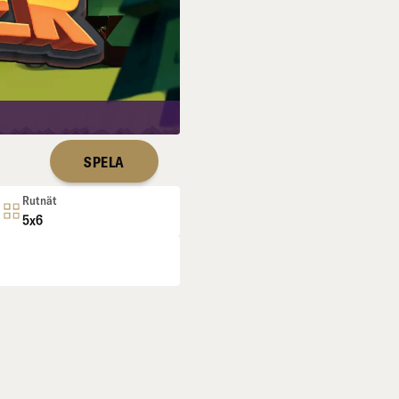
SPELA
Rutnät
5x6