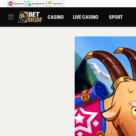
CASINO
LIVE CASINO
SPORT