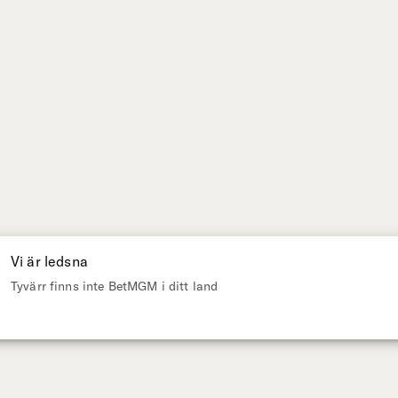
Vi är ledsna
Tyvärr finns inte BetMGM i ditt land