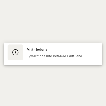
Vi är ledsna
Tyvärr finns inte BetMGM i ditt land
Presenteras av