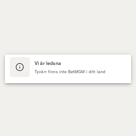
Vi är ledsna
Tyvärr finns inte BetMGM i ditt land
Presenteras av