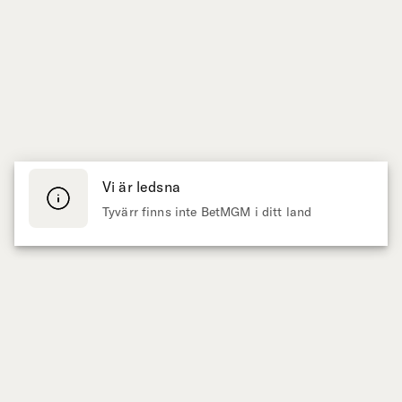
Vi är ledsna
Tyvärr finns inte BetMGM i ditt land
Presenteras av