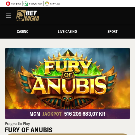
CASINO
LIVE CASINO
SPORT
516 209 683,07 KR
MGM
JACKPOT
Pragmatic Play
FURY OF ANUBIS