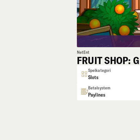
NetEnt
FRUIT SHOP: 
Spelkategori
Slots
Betalsystem
Paylines