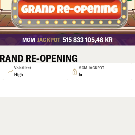
515 833 105,48 KR
MGM
JACKPOT
GRAND RE-OPENING
Volatilitet
MGM JACKPOT
High
Ja