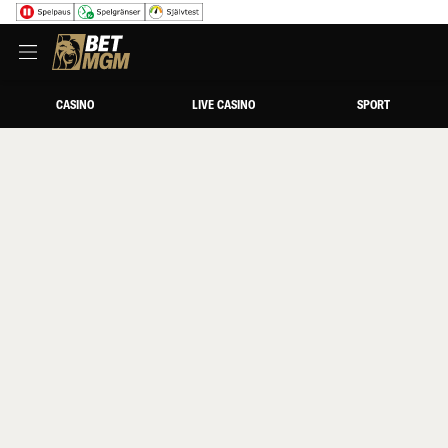
CASINO
LIVE CASINO
SPORT