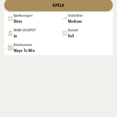
SPELA
Spelkategori
Volatilitet
Slots
Medium
MGM JACKPOT
Rutnät
Ja
5x3
Betalsystem
Ways To Win