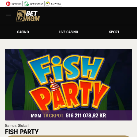
CASINO
LIVE CASINO
SPORT
516 211 078,92 KR
MGM
JACKPOT
Games Global
FISH PARTY