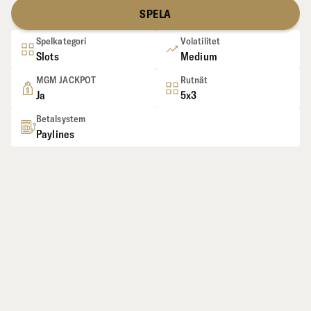
SPELA
Spelkategori
Volatilitet
Slots
Medium
MGM JACKPOT
Rutnät
Ja
5x3
Betalsystem
Paylines