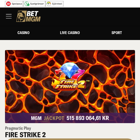
CASINO
LIVE CASINO
SPORT
515 893 064,61 KR
MGM
JACKPOT
Pragmatic Play
FIRE STRIKE 2