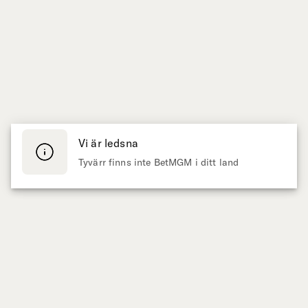
Vi är ledsna
Tyvärr finns inte BetMGM i ditt land
Presenteras av