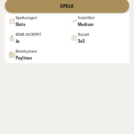
SPELA
Spelkategori
Volatilitet
Slots
Medium
MGM JACKPOT
Rutnät
Ja
3x3
Betalsystem
Paylines