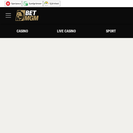
CASINO
LIVE CASINO
SPORT