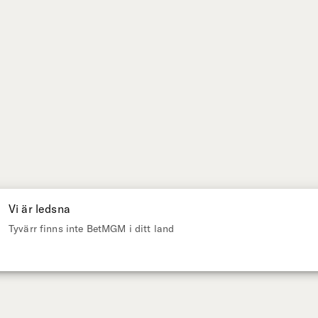
Vi är ledsna
Tyvärr finns inte BetMGM i ditt land