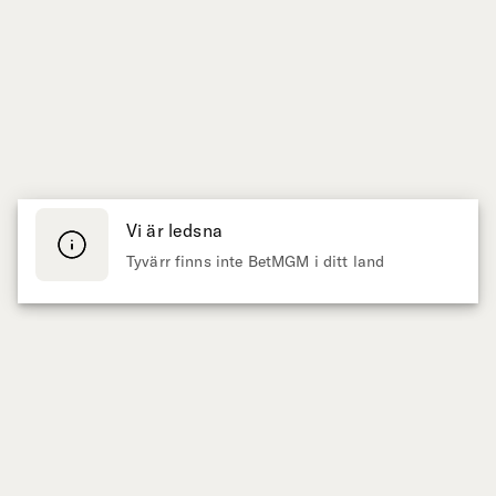
Vi är ledsna
Tyvärr finns inte BetMGM i ditt land
Presenteras av