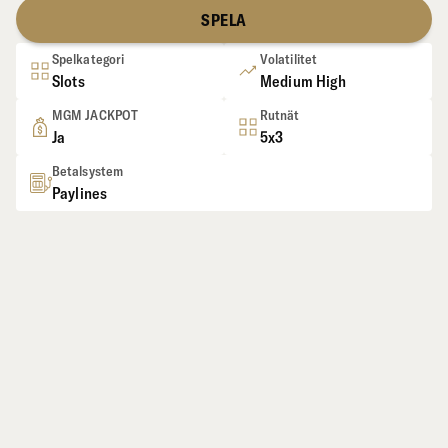
SPELA
Spelkategori
Volatilitet
Slots
Medium High
MGM JACKPOT
Rutnät
Ja
5x3
Betalsystem
Paylines