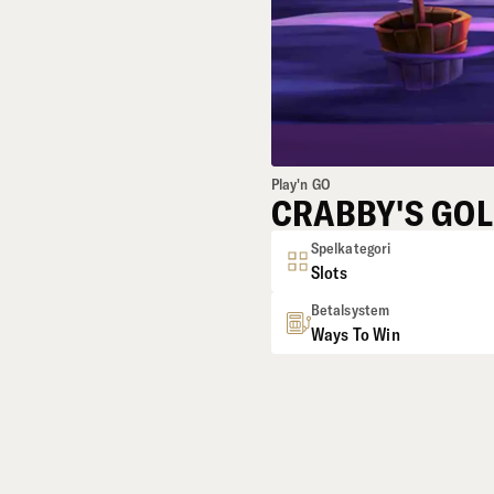
Play'n GO
CRABBY'S GOLD
Spelkategori
Slots
Betalsystem
Ways To Win