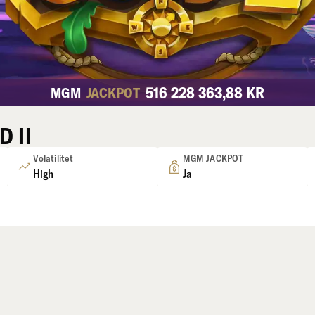
516 228 363,88 KR
MGM
JACKPOT
 II
Volatilitet
MGM JACKPOT
High
Ja