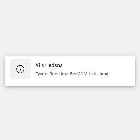
Vi är ledsna
Tyvärr finns inte BetMGM i ditt land
Presenteras av